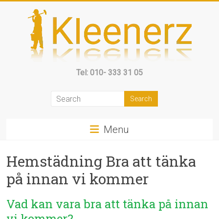
Skip
to
content
Kleenerz
Tel: 010- 333 31 05
AB
Vi
är
Menu
tillgängliga
7
Hemstädning Bra att tänka
dagar
i
på innan vi kommer
veckan
Vad kan vara bra att tänka på innan
vi kommer?