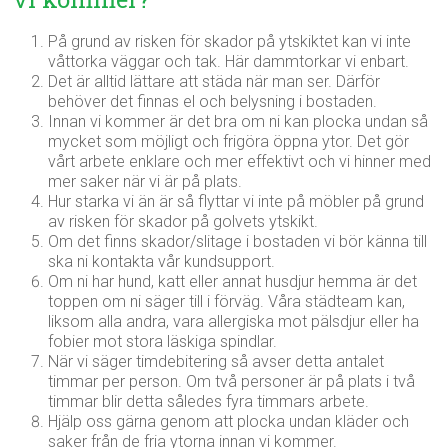
På grund av risken för skador på ytskiktet kan vi inte
våttorka väggar och tak. Här dammtorkar vi enbart.
Det är alltid lättare att städa när man ser. Därför
behöver det finnas el och belysning i bostaden.
Innan vi kommer är det bra om ni kan plocka undan så
mycket som möjligt och frigöra öppna ytor. Det gör
vårt arbete enklare och mer effektivt och vi hinner med
mer saker när vi är på plats.
Hur starka vi än är så flyttar vi inte på möbler på grund
av risken för skador på golvets ytskikt.
Om det finns skador/slitage i bostaden vi bör känna till
ska ni kontakta vår kundsupport.
Om ni har hund, katt eller annat husdjur hemma är det
toppen om ni säger till i förväg. Våra städteam kan,
liksom alla andra, vara allergiska mot pälsdjur eller ha
fobier mot stora läskiga spindlar.
När vi säger timdebitering så avser detta antalet
timmar per person. Om två personer är på plats i två
timmar blir detta således fyra timmars arbete.
Hjälp oss gärna genom att plocka undan kläder och
saker från de fria ytorna innan vi kommer.